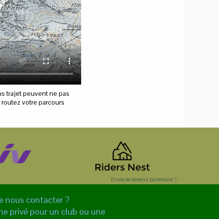
s trajet peuvent ne pas
t routez votre parcours
Envie de devenir partenaire ?
de nous contacter ?
e privé pour un club ou une